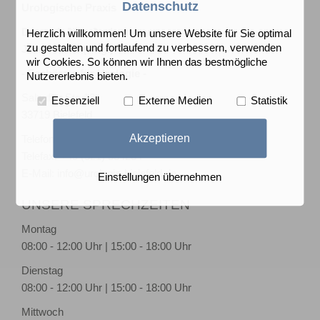
Datenschutz
Urologische Praxis
Dr. med. Jörg Junkermann
Herzlich willkommen! Um unsere Website für Sie optimal
zu gestalten und fortlaufend zu verbessern, verwenden
Jacek Palka (Ang.)
wir Cookies. So können wir Ihnen das bestmögliche
- Fachärzte für Urologie -
Nutzererlebnis bieten.
Salzufler Str. 12
Essenziell
Externe Medien
Statistik
33719 Bielefeld
Akzeptieren
Telefon: +49 (521) 331166
Telefax: +49 (521) 334234
E-Mail:
info@urologie-bielefeld.de
Einstellungen übernehmen
UNSERE SPRECHZEITEN
Montag
08:00 - 12:00 Uhr | 15:00 - 18:00 Uhr
Dienstag
08:00 - 12:00 Uhr | 15:00 - 18:00 Uhr
Mittwoch