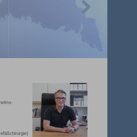
helms-
efäßchirurgie)