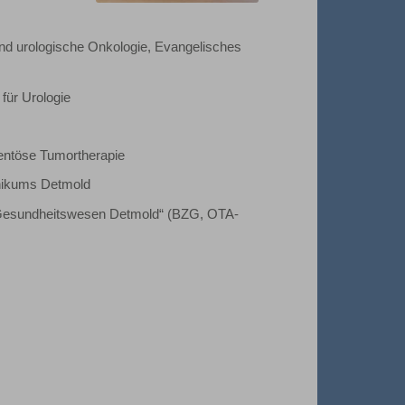
 und urologische Onkologie, Evangelisches
ür Urologie
ntöse Tumortherapie
inikums Detmold
m Gesundheitswesen Detmold“ (BZG, OTA-