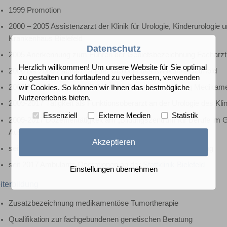
1999 Promotion
2000 – 2005 Assistenzarzt der Klinik für Urologie, Kinderurologie
Krankenhaus Bielefeld
Datenschutz
2005 Anerkennung zum Führen der Gebietsbezeichnung Facharzt f
Herzlich willkommen! Um unsere Website für Sie optimal
2006 bis 2009 Facharzt an der Urologie des Klinikums Detmold
zu gestalten und fortlaufend zu verbessern, verwenden
2009 Anerkennung zum Führen der Zusatzbezeichnung Medikame
wir Cookies. So können wir Ihnen das bestmögliche
Nutzererlebnis bieten.
2009-2017 Tätigkeit als Funktionsoberarzt an der Urologie des Kl
Essenziell
Externe Medien
Statistik
2009-2017 Dozententätigkeit am „Bildungszentrum für Berufe i
Ausbildung)
Akzeptieren
seit 2017 Praxistätigkeit in eigener urologischer Niederlassung
seit 2017 Ambulante Operationen an der
Stattklinik Bielefeld
Einstellungen übernehmen
terbildung
Zusatzbezeichnung medikamentöse Tumortherapie
Qualifikation zur fachgebundenen genetischen Beratung