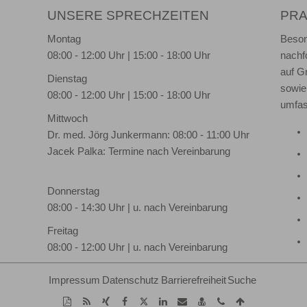
UNSERE SPRECHZEITEN
PR
Montag
Beson
08:00 - 12:00 Uhr | 15:00 - 18:00 Uhr
nachf
auf G
Dienstag
sowie
08:00 - 12:00 Uhr | 15:00 - 18:00 Uhr
umfas
Mittwoch
Dr. med. Jörg Junkermann: 08:00 - 11:00 Uhr
Jacek Palka: Termine nach Vereinbarung
Donnerstag
08:00 - 14:30 Uhr | u. nach Vereinbarung
Freitag
08:00 - 12:00 Uhr | u. nach Vereinbarung
Impressum
Datenschutz
Barrierefreiheit
Suche
Diese
RSS-
Auf
Auf
Auf
Auf
Per
vCard
Kontakt
Nach