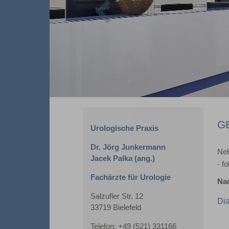
G
Urologische Praxis
Dr. Jörg Junkermann
Neb
Jacek Palka (ang.)
- f
Fachärzte für Urologie
Nac
Salzufler Str. 12
Dia
33719 Bielefeld
Telefon: +49 (521) 331166