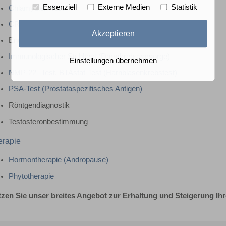
Essenziell
Externe Medien
Statistik
Chlamydien-Test
CRP-Test (Entzündungswert im Blut)
Akzeptieren
Endoskopie (Urethrozystoskopie)
Immunologischer Stuhltest (Darmkrebsvorsorge)
Einstellungen übernehmen
NMP-22--Test, BTAstat-Test (Harnblasenkrebstest)
PSA-Test (Prostataspezifisches Antigen)
Röntgendiagnostik
Testosteronbestimmung
erapie
Hormontherapie (Andropause)
Phytotherapie
zen Sie unser breites Angebot zur Erhaltung und Steigerung Ih