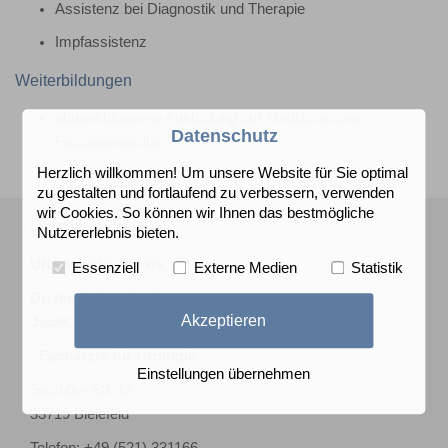
Assistenz bei Diagnostik und Therapie
Impfassistenz
Weiterbildungen
abgeschlossene Ausbildung zur Medizinischen
Datenschutz
Fachangestellten
Herzlich willkommen! Um unsere Website für Sie optimal
zu gestalten und fortlaufend zu verbessern, verwenden
wir Cookies. So können wir Ihnen das bestmögliche
ÜBER UNS
Nutzererlebnis bieten.
Urologische Praxis
Essenziell
Externe Medien
Statistik
Dr. med. Jörg Junkermann
Akzeptieren
Jacek Palka (Ang.)
- Fachärzte für Urologie -
Einstellungen übernehmen
Salzufler Str. 12
33719 Bielefeld