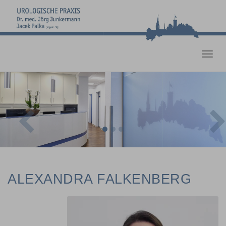
Toggl
navig
Previous
Nex
ALEXANDRA FALKENBERG