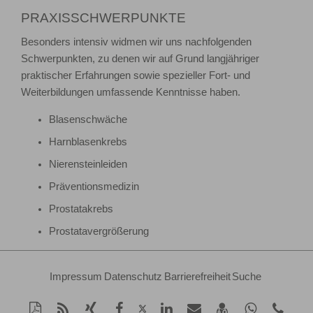
PRAXISSCHWERPUNKTE
Besonders intensiv widmen wir uns nachfolgenden
Schwerpunkten, zu denen wir auf Grund langjähriger
praktischer Erfahrungen sowie spezieller Fort- und
Weiterbildungen umfassende Kenntnisse haben.
Blasenschwäche
Harnblasenkrebs
Nierensteinleiden
Präventionsmedizin
Prostatakrebs
Prostatavergrößerung
Impressum
Datenschutz
Barrierefreiheit
Suche
Diese
RSS-
Auf
Auf
Auf
Per
vCard
Auf
Kont
Auf